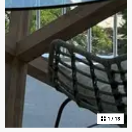
1
/
18