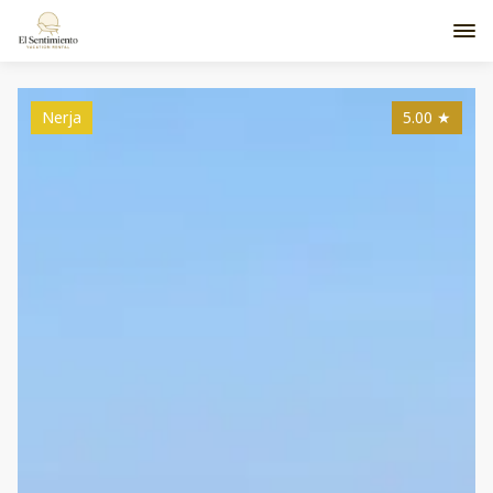
Nerja
5.00
★