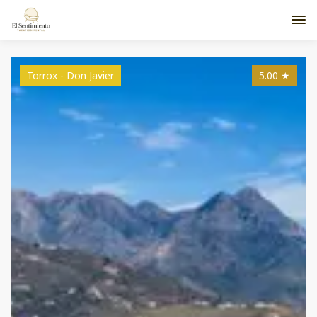
Torrox - Don Javier
5.00
★