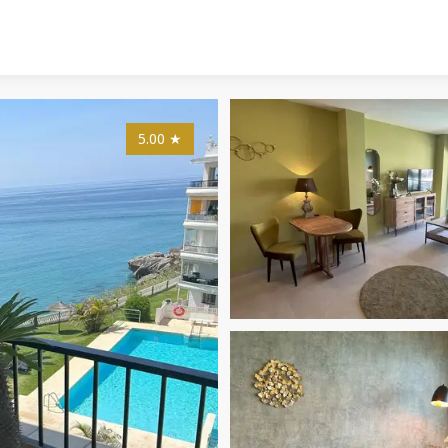
5.00
★