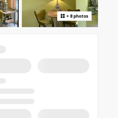
+
8 photos